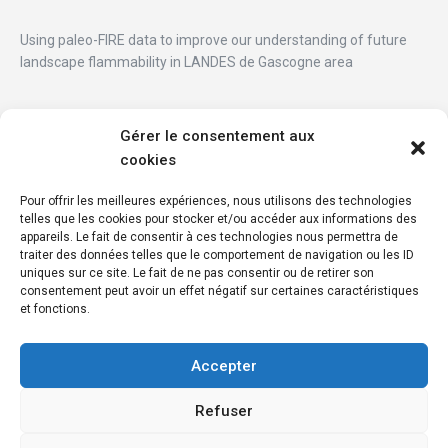
Using paleo-FIRE data to improve our understanding of future
landscape flammability in LANDES de Gascogne area
Gérer le consentement aux
cookies
CONTACT
Pour offrir les meilleures expériences, nous utilisons des technologies
telles que les cookies pour stocker et/ou accéder aux informations des
ISEM UMR5554
appareils. Le fait de consentir à ces technologies nous permettra de
traiter des données telles que le comportement de navigation ou les ID
2 Place E. Bataillon
uniques sur ce site. Le fait de ne pas consentir ou de retirer son
34095 Montpellier cedex 5 – France
consentement peut avoir un effet négatif sur certaines caractéristiques
et fonctions.
+33 4 67 14 34 80
Accepter
Refuser
©2026
Fire Landes Gascogne Project